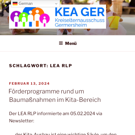
Zum
German
Inhalt
springen
KREISELTERNAUSSCHUSS
GERMERSHEIM
Menü
SCHLAGWORT:
LEA RLP
VERÖFFENTLICHT
FEBRUAR 13, 2024
AM
Förderprogramme rund um
Baumaßnahmen im Kita-Bereich
Der LEA RLP informierte am 05.02.2024 via
Newsletter:
„… der Kita-Ausbau ist eine wichtige Säule, um den