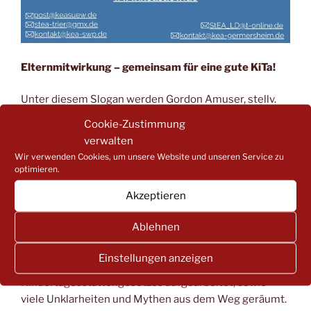
Elternmitwirkung – gemeinsam für eine gute KiTa!
Unter diesem Slogan werden Gordon Amuser, stellv.
Vorsitzender Landeselternausschusses RLP, und Dr.
Cookie-Zustimmung
Julia Stock, Vorstandsmitglied
verwalten
des Landeselternausschusses RLP, allen
Wir verwenden Cookies, um unsere Website und unseren Service zu
Teilnehmenden die Grundlagen der Elternmitwirkung
optimieren.
veranschaulichen. Denn eine gelebte Erziehungs- und
Akzeptieren
Bildungspartnerschaft kann zur guten Kita-Qualität
einen erheblichen Beitrag leisten. Daher werden im
Ablehnen
Rahmen dieser Veranstaltung die rechtlichen
Rahmenbedingungen und Aufgaben der
Einstellungen anzeigen
Elternmitwirkung gemäß des
Kindertagesstättengesetzes aufgearbeitet, sowie
viele Unklarheiten und Mythen aus dem Weg geräumt.