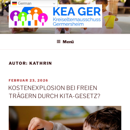
Zum
German
Inhalt
springen
KREISELTERNAUSSCHUSS
GERMERSHEIM
Menü
AUTOR:
KATHRIN
VERÖFFENTLICHT
FEBRUAR 23, 2026
AM
KOSTENEXPLOSION BEI FREIEN
TRÄGERN DURCH KITA-GESETZ?