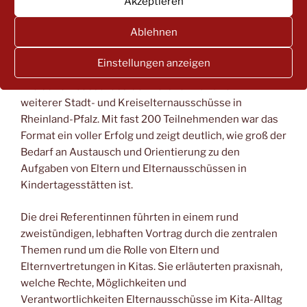
Akzeptieren
Teilnehmenden
Ablehnen
Am 1. Dezember 2025 fand um 20 Uhr die landesweite
Online-Veranstaltung „Klar in der Rolle – stark im
Einstellungen anzeigen
Miteinander“ statt – ein gemeinsames Angebot des
Kreiselternausschuss Germersheim und zehn
weiterer Stadt- und Kreiselternausschüsse in
Rheinland-Pfalz. Mit fast 200 Teilnehmenden war das
Format ein voller Erfolg und zeigt deutlich, wie groß der
Bedarf an Austausch und Orientierung zu den
Aufgaben von Eltern und Elternausschüssen in
Kindertagesstätten ist.
Die drei Referentinnen führten in einem rund
zweistündigen, lebhaften Vortrag durch die zentralen
Themen rund um die Rolle von Eltern und
Elternvertretungen in Kitas. Sie erläuterten praxisnah,
welche Rechte, Möglichkeiten und
Verantwortlichkeiten Elternausschüsse im Kita-Alltag