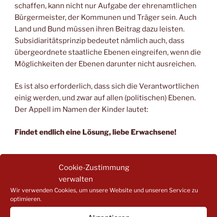
schaffen, kann nicht nur Aufgabe der ehrenamtlichen
Bürgermeister, der Kommunen und Träger sein. Auch
Land und Bund müssen ihren Beitrag dazu leisten.
Subsidiaritätsprinzip bedeutet nämlich auch, dass
übergeordnete staatliche Ebenen eingreifen, wenn die
Möglichkeiten der Ebenen darunter nicht ausreichen.
Es ist also erforderlich, dass sich die Verantwortlichen
einig werden, und zwar auf allen (politischen) Ebenen.
Der Appell im Namen der Kinder lautet:
Findet endlich eine Lösung, liebe Erwachsene!
Cookie-Zustimmung
VERÖFFENTLICHT
DEZEMBER 8, 2025
AM
Landesweite Online-Veranstaltung „Klar
verwalten
Wir verwenden Cookies, um unsere Website und unseren Service zu
in der Rolle – stark im Miteinander“
optimieren.
begeistert mit nahezu 200