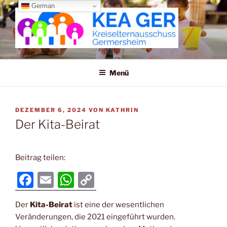
Zum
German
Inhalt
springen
KREISELTERNAUSSCHUSS
GERMERSHEIM
Menü
VERÖFFENTLICHT
DEZEMBER 6, 2024
VON
KATHRIN
AM
Der Kita-Beirat
Beitrag teilen:
F
E
W
C
a
m
h
o
Der
Kita-Beirat
ist eine der wesentlichen
c
ai
at
p
Veränderungen, die 2021 eingeführt wurden.