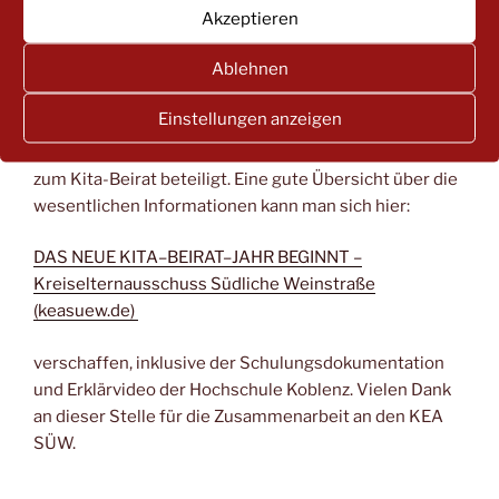
Akzeptieren
Beiratssitzung (mindestens einmal pro Jahr)
Zuständig: Träger
Ablehnen
Zum Kita-Beirat gibt es eine mittlerweile fast
Einstellungen anzeigen
unüberschaubare Anzahl an Informations-quellen. Der
KEA SÜW war bereits an Informationsveranstaltungen
zum Kita-Beirat beteiligt. Eine gute Übersicht über die
wesentlichen Informationen kann man sich hier:
DAS NEUE KITA
–
BEIRAT
–
JAHR BEGINNT
–
Kreiselternausschuss Südliche
Weinstraße
(keasuew.de)
verschaffen, inklusive der Schulungsdokumentation
und Erklärvideo der Hochschule Koblenz. Vielen Dank
an dieser Stelle für die Zusammenarbeit an den KEA
SÜW.