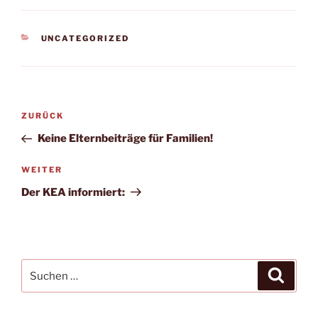
KATEGORIEN
UNCATEGORIZED
Beitragsnavigation
Vorheriger
ZURÜCK
Beitrag
Keine Elternbeiträge für Familien!
Nächster
WEITER
Beitrag
Der KEA informiert:
Suchen
Suche
nach: