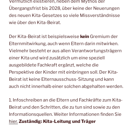
e
l
s
y
Vermutlich existieren, neben dem Mythos der
b
A
Li
Übergangsfrist bis 2028, über keine der Neuerungen
des neuen Kita-Gesetzes so viele Missverständnisse
o
p
n
wie über den Kita-Beirat.
o
p
k
k
Der Kita-Beirat ist beispielsweise
kein
Gremium der
Elternmitwirkung, auch wenn Eltern darin mitwirken.
Vielmehr besteht er aus allen Verantwortungsträgern
einer Kita und wird zusätzlich um eine speziell
ausgebildete Fachkraft ergänzt, welche die
Perspektive der Kinder mit einbringen soll. Der Kita-
Beirat ist keine Elternausschuss-Sitzung und kann
auch nicht innerhalb einer solchen abgehalten werden.
1. Infoschreiben an die Eltern und Fachkräfte zum Kita-
Beirat und den Schritten, die zu tun sind sowie zu den
Informationsquellen. Weiter Informationen finden Sie
hier.
Zuständig: Kita-Leitung und Träger