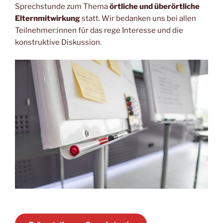
c
ai
at
p
Sprechstunde zum Thema
örtliche und
überörtliche
e
l
s
y
Elternmitwirkung
statt. Wir bedanken uns bei allen
b
A
Li
Teilnehmer:innen für das rege Interesse und die
konstruktive Diskussion.
o
p
n
o
p
k
k