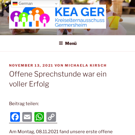
Zum
German
Inhalt
springen
KREISELTERNAUSSCHUSS
GERMERSHEIM
Menü
VERÖFFENTLICHT
NOVEMBER 13, 2021
VON
MICHAELA KIRSCH
AM
Offene Sprechstunde war ein
voller Erfolg
Beitrag teilen:
F
E
W
C
a
m
h
o
Am Montag, 08.11.2021 fand unsere erste offene