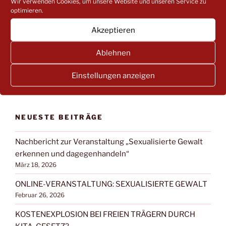
Wir verwenden Cookies, um unsere Website und unseren Service zu
Suchen
Suche
optimieren.
nach:
Akzeptieren
Ablehnen
NACH BEITRAGSKATEGORIEN FILTERN:
NACH
Einstellungen anzeigen
BEITRAGSKATEGORIEN
FILTERN:
NEUESTE BEITRÄGE
Nachbericht zur Veranstaltung „Sexualisierte Gewalt
erkennen und dagegenhandeln“
März 18, 2026
ONLINE-VERANSTALTUNG: SEXUALISIERTE GEWALT
Februar 26, 2026
KOSTENEXPLOSION BEI FREIEN TRÄGERN DURCH