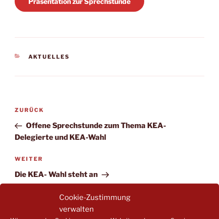
Präsentation zur Sprechstunde
KATEGORIEN
AKTUELLES
Beitragsnavigation
Vorheriger
ZURÜCK
Beitrag
Offene Sprechstunde zum Thema KEA-
Delegierte und KEA-Wahl
Nächster
WEITER
Beitrag
Die KEA- Wahl steht an
Cookie-Zustimmung
verwalten