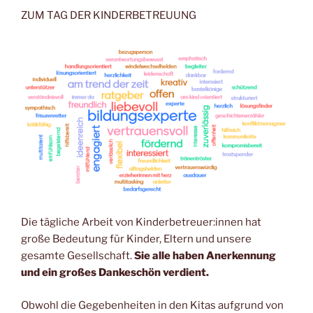
a
m
h
o
ZUM TAG DER KINDERBETREUUNG
c
ai
at
p
e
l
s
y
b
A
Li
o
p
n
o
p
k
k
Die tägliche Arbeit von Kinderbetreuer:innen hat
große Bedeutung für Kinder, Eltern und unsere
gesamte Gesellschaft.
Sie alle haben Anerkennung
und ein großes Dankeschön verdient.
Obwohl die Gegebenheiten in den Kitas aufgrund von