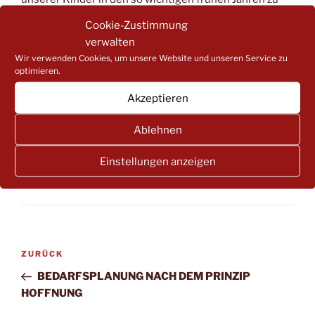
unterstützen.
Wir Eltern wollen gern unseren Teil
Cookie-Zustimmung
dazu beitragen und uns gemeinsam mit den
verwalten
Fachkräften für die Zukunft unserer Kinder
Wir verwenden Cookies, um unsere Website und unseren Service zu
einsetzen.
Der Tag der Kinderbetreuung soll immer
optimieren.
wieder daran erinnern.
Akzeptieren
Ablehnen
KATEGORIEN
AKTUELLES
,
PRESSEMITTEILUNG
Einstellungen anzeigen
SCHLAGWÖRTER
DANKE
,
KINDERBETREUUNG
Beitragsnavigation
Vorheriger
ZURÜCK
Beitrag
BEDARFSPLANUNG NACH DEM PRINZIP
HOFFNUNG