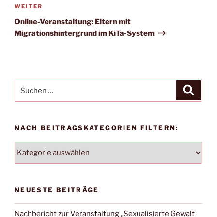
Nächster
WEITER
Beitrag
Online-Veranstaltung: Eltern mit
Migrationshintergrund im KiTa-System
Suchen
Suche
nach:
NACH BEITRAGSKATEGORIEN FILTERN:
NACH
BEITRAGSKATEGORIEN
FILTERN:
NEUESTE BEITRÄGE
Nachbericht zur Veranstaltung „Sexualisierte Gewalt