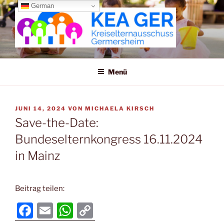
Zum
German
Inhalt
springen
KREISELTERNAUSSCHUSS
GERMERSHEIM
Menü
VERÖFFENTLICHT
JUNI 14, 2024
VON
MICHAELA KIRSCH
AM
Save-the-Date:
Bundeselternkongress 16.11.2024
in Mainz
Beitrag teilen:
F
E
W
C