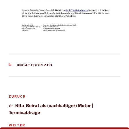
KATEGORIEN
UNCATEGORIZED
Beitragsnavigation
Vorheriger
ZURÜCK
Beitrag
Kita-Beirat als (nachhaltiger) Motor |
Terminabfrage
Nächster
WEITER