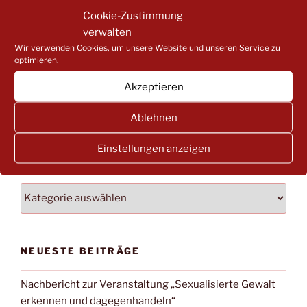
Beitrag
TERMINÄNDERUNG: Verletzendes Verhalten in Kitas
Cookie-Zustimmung
–sensibilisieren, hinschauen, aktiv werden
verwalten
Wir verwenden Cookies, um unsere Website und unseren Service zu
optimieren.
Akzeptieren
Suchen
Suche
Ablehnen
nach:
Einstellungen anzeigen
NACH BEITRAGSKATEGORIEN FILTERN:
NACH
BEITRAGSKATEGORIEN
FILTERN:
NEUESTE BEITRÄGE
Nachbericht zur Veranstaltung „Sexualisierte Gewalt
erkennen und dagegenhandeln“