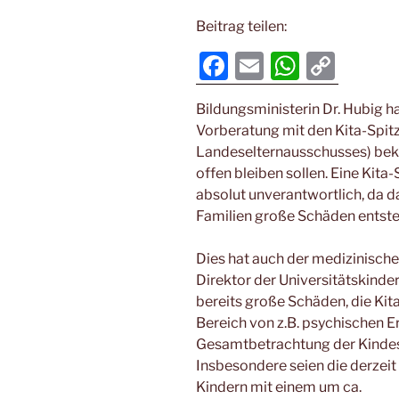
Beitrag teilen:
F
E
W
C
a
m
h
o
Bildungsministerin Dr. Hubig h
c
ai
at
p
Vorberatung mit den Kita-Spit
e
l
s
y
Landeselternausschusses) bekrä
b
A
Li
offen bleiben sollen. Eine Kita
absolut unverantwortlich, da 
o
p
n
Familien große Schäden entst
o
p
k
k
Dies hat auch der medizinische
Direktor der Universitätskinder
bereits große Schäden, die Ki
Bereich von z.B. psychischen Er
Gesamtbetrachtung der Kinde
Insbesondere seien die derzeit
Kindern mit einem um ca.