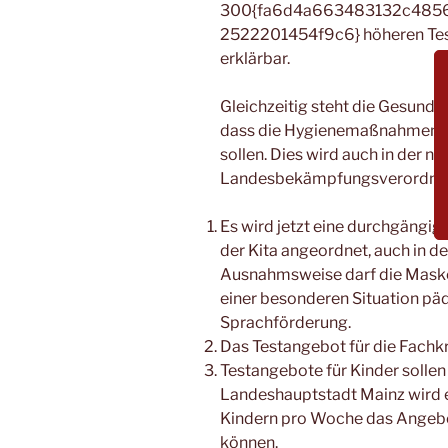
300{fa6d4a663483132c485
2522201454f9c6} höheren Tes
erklärbar.
Gleichzeitig steht die Gesundhei
dass die Hygienemaßnahmen in 
sollen. Dies wird auch in der 
Landesbekämpfungsverordnung
Es wird jetzt eine durchgängig
der Kita angeordnet, auch in d
Ausnahmsweise darf die Mask
einer besonderen Situation päda
Sprachförderung.
Das Testangebot für die Fachkr
Testangebote für Kinder sollen
Landeshauptstadt Mainz wird ei
Kindern pro Woche das Angebot
können.