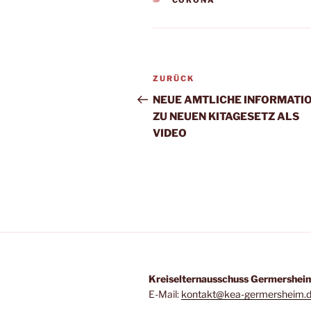
CORONA
Beitragsnavigation
Vorheriger
ZURÜCK
Beitrag
NEUE AMTLICHE INFORMATI
ZU NEUEN KITAGESETZ ALS
VIDEO
Kreiselternausschuss Germershei
E-Mail:
kontakt@kea-germersheim.