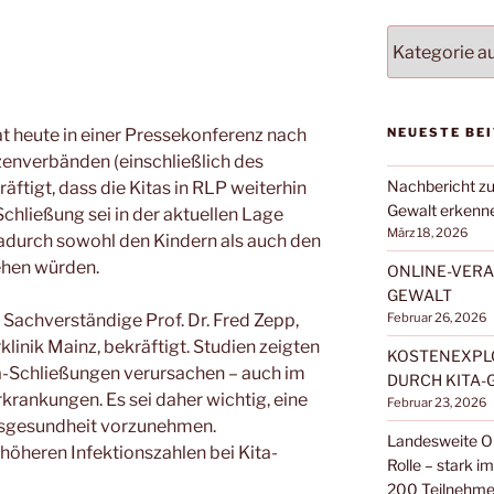
NACH
BEITRAGSKA
FILTERN:
at heute in einer Pressekonferenz nach
NEUESTE BE
zenverbänden (einschließlich des
Nachbericht zu
ftigt, dass die Kitas in RLP weiterhin
Gewalt erkenn
-Schließung sei in der aktuellen Lage
März 18, 2026
dadurch sowohl den Kindern als auch den
ehen würden.
ONLINE-VERA
GEWALT
 Sachverständige Prof. Dr. Fred Zepp,
Februar 26, 2026
klinik Mainz, bekräftigt. Studien zeigten
KOSTENEXPLO
ta-Schließungen verursachen – auch im
DURCH KITA-
krankungen. Es sei daher wichtig, eine
Februar 23, 2026
sgesundheit vorzunehmen.
Landesweite On
 höheren Infektionszahlen bei Kita-
Rolle – stark i
200 Teilnehm