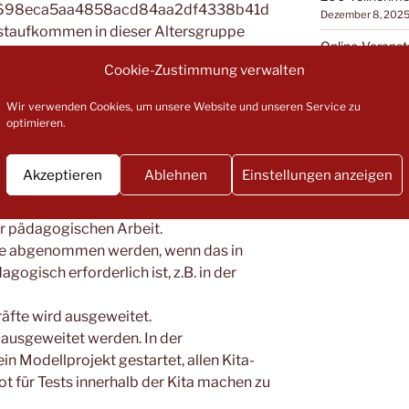
698eca5aa4858acd84aa2df4338b41d
Dezember 8, 202
taufkommen in dieser Altersgruppe
Online-Veransta
Miteinander
Cookie-Zustimmung verwalten
Oktober 30, 2025
t aller Beteiligten an erster Stelle, so
Wir verwenden Cookies, um unsere Website und unseren Service zu
den Kitas jetzt verschärft werden
optimieren.
nächsten Fassung der Corona-
 (CoBeLVO) enthalten sein:
Akzeptieren
Ablehnen
Einstellungen anzeigen
e Maskenpflicht für alle Erwachsenen in
er pädagogischen Arbeit.
e abgenommen werden, wenn das in
gogisch erforderlich ist, z.B. in der
äfte wird ausgeweitet.
 ausgeweitet werden. In der
n Modellprojekt gestartet, allen Kita-
 für Tests innerhalb der Kita machen zu