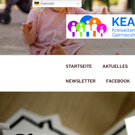
Zum
German
Inhalt
springen
KREISELT
STARTSEITE
AKTUELLES
NEWSLETTER
FACEBOOK