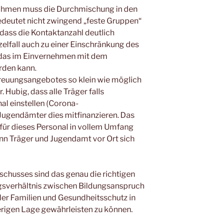
ahmen muss die Durchmischung in den
edeutet nicht zwingend „feste Gruppen“
 dass die Kontaktanzahl deutlich
zelfall auch zu einer Einschränkung des
das im Einvernehmen mit dem
rden kann.
reuungsangebotes so klein wie möglich
. Hubig, dass alle Träger falls
al einstellen (Corona-
 Jugendämter dies mitfinanzieren. Das
für dieses Personal in vollem Umfang
n Träger und Jugendamt vor Ort sich
schusses sind das genau die richtigen
verhältnis zwischen Bildungsanspruch
der Familien und Gesundheitsschutz in
ierigen Lage gewährleisten zu können.