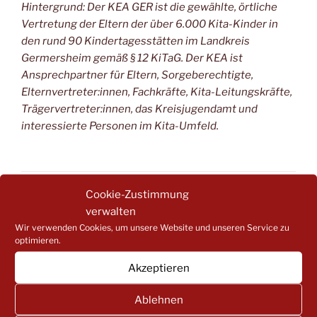
Hintergrund: Der KEA GER ist die gewählte, örtliche
Vertretung der Eltern der über 6.000 Kita-Kinder in
den rund 90 Kindertagesstätten im Landkreis
Germersheim gemäß § 12 KiTaG. Der KEA ist
Ansprechpartner für Eltern, Sorgeberechtigte,
Elternvertreter:innen, Fachkräfte, Kita-Leitungskräfte,
Trägervertreter:innen, das Kreisjugendamt und
interessierte Personen im Kita-Umfeld.
Cookie-Zustimmung
KATEGORIEN
AKTUELLES
,
PRESSEMITTEILUNG
verwalten
Wir verwenden Cookies, um unsere Website und unseren Service zu
optimieren.
Beitragsnavigation
Akzeptieren
Vorheriger
ZURÜCK
Beitrag
Ablehnen
Wir dürfen nicht auf Wunder hoffen, wir müssen
selbst aktiv werden!