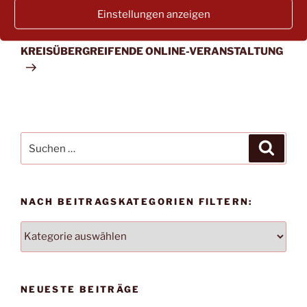
Einstellungen anzeigen
Nächster
WEITER
Beitrag
KREISÜBERGREIFENDE ONLINE-VERANSTALTUNG
Suchen
Suche
nach:
NACH BEITRAGSKATEGORIEN FILTERN:
NACH
BEITRAGSKATEGORIEN
FILTERN:
NEUESTE BEITRÄGE