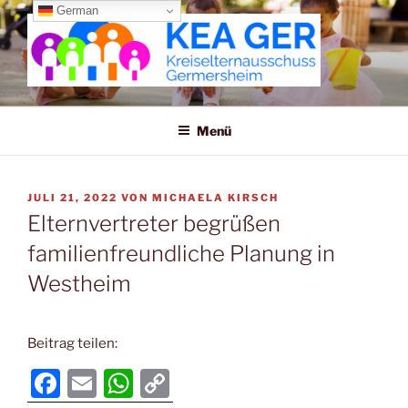
Zum
German
Inhalt
springen
KREISELTERNAUSSCHUSS
GERMERSHEIM
Menü
VERÖFFENTLICHT
JULI 21, 2022
VON
MICHAELA KIRSCH
AM
Elternvertreter begrüßen
familienfreundliche Planung in
Westheim
Beitrag teilen:
F
E
W
C