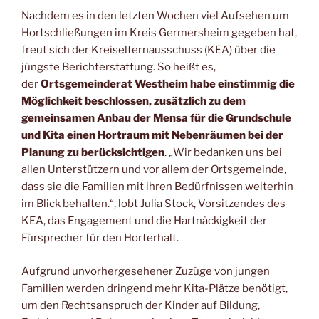
a
m
h
o
Nachdem es in den letzten Wochen viel Aufsehen um
c
ai
at
p
Hortschließungen im Kreis Germersheim gegeben hat,
e
l
s
y
freut sich der Kreiselternausschuss (KEA) über die
b
A
Li
jüngste Berichterstattung. So heißt es,
der
Ortsgemeinderat Westheim habe einstimmig die
o
p
n
Möglichkeit beschlossen, zusätzlich zu dem
o
p
k
gemeinsamen Anbau der Mensa für die Grundschule
k
und Kita einen Hortraum mit Nebenräumen bei der
Planung zu berücksichtigen
. „Wir bedanken uns bei
allen Unterstützern und vor allem der Ortsgemeinde,
dass sie die Familien mit ihren Bedürfnissen weiterhin
im Blick behalten.“, lobt Julia Stock, Vorsitzendes des
KEA, das Engagement und die Hartnäckigkeit der
Fürsprecher für den Horterhalt.
Aufgrund unvorhergesehener Zuzüge von jungen
Familien werden dringend mehr Kita-Plätze benötigt,
um den Rechtsanspruch der Kinder auf Bildung,